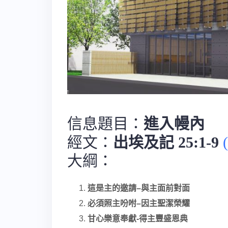
信息題目：
進入幔內
經文：
出埃及記 25:1-9
大綱：
這是主的邀請
–
與主面前對面
必須照主吩咐
–
因主聖潔榮耀
甘心樂意奉獻-得主豐盛恩典