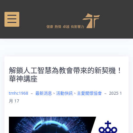
解鎖人工智慧為教會帶來的新契機！
華神講座
tmhc1968
–
最新消息
、
活動快訊
、
主愛關懷協會
–
2025 1
月 17