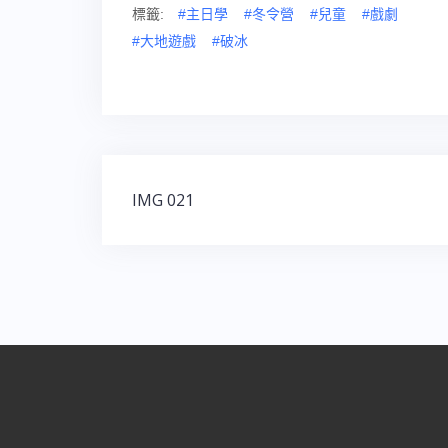
標籤:
#主日學
#冬令營
#兒童
#戲劇
#大地遊戲
#破冰
IMG 021